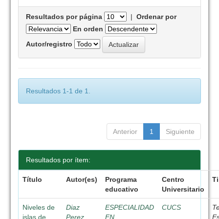
Resultados por página
|
Ordenar por
En orden
Autor/registro
Resultados 1-1 de 1.
Anterior
1
Siguiente
Resultados por ítem:
Título
Autor(es)
Programa
Centro
T
educativo
Universitario
Niveles de
Diaz
ESPECIALIDAD
CUCS
Te
islas de
Perez,
EN
Es