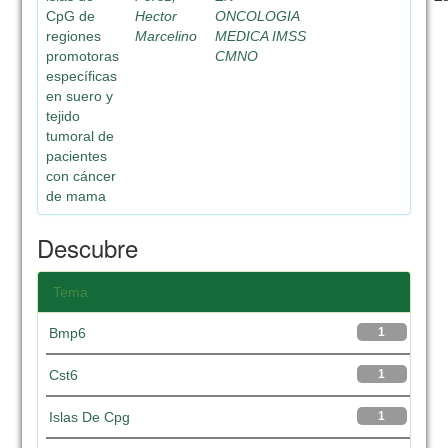
CpG de
Hector
ONCOLOGIA
regiones
Marcelino
MEDICA IMSS
promotoras
CMNO
específicas
en suero y
tejido
tumoral de
pacientes
con cáncer
de mama
Descubre
Tema
Bmp6
1
Cst6
1
Islas De Cpg
1