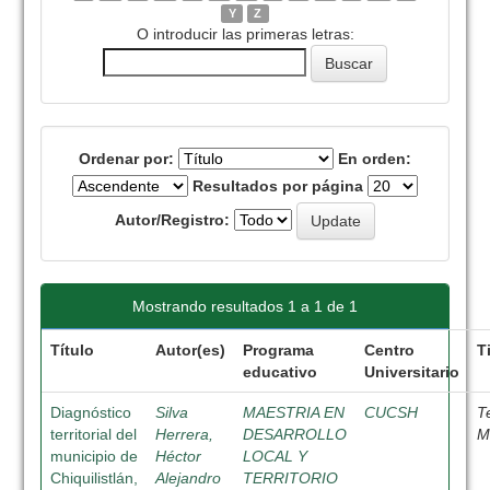
Y
Z
O introducir las primeras letras:
Ordenar por:
En orden:
Resultados por página
Autor/Registro:
Mostrando resultados 1 a 1 de 1
Título
Autor(es)
Programa
Centro
T
educativo
Universitario
Diagnóstico
Silva
MAESTRIA EN
CUCSH
T
territorial del
Herrera,
DESARROLLO
M
municipio de
Héctor
LOCAL Y
Chiquilistlán,
Alejandro
TERRITORIO