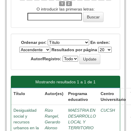
Y
Z
O introducir las primeras letras:
Ordenar por:
En orden:
Resultados por página
Autor/Registro:
Mostrando resultados 1 a 1 de 1
Título
Autor(es)
Programa
Centro
educativo
Universitario
Desigualdad
Rizo
MAESTRIA EN
CUCSH
social y
Rangel,
DESARROLLO
recursos
Gerardo
LOCAL Y
urbanos en la
Alonso
TERRITORIO