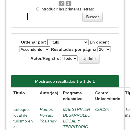
Y
Z
O introducir las primeras letras:
Ordenar por:
En orden:
Resultados por página
Autor/Registro:
Mostrando resultados 1 a 1 de 1
Título
Autor(es)
Programa
Centro
Ti
educativo
Universitario
Enfoque
Ramos
MAESTRIA EN
CUCSH
Te
local del
Porras,
DESARROLLO
Ma
turismo en
Yoslandy
LOCAL Y
el
TERRITORIO