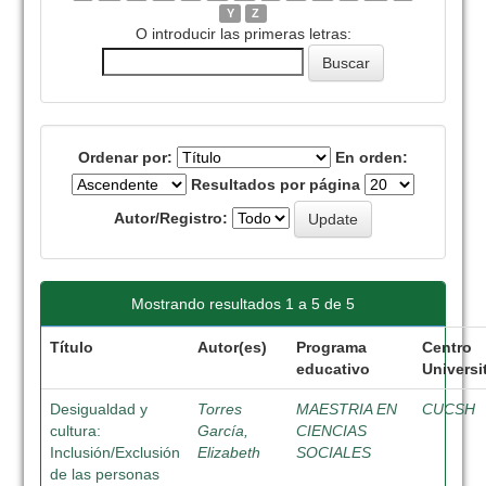
Y
Z
O introducir las primeras letras:
Ordenar por:
En orden:
Resultados por página
Autor/Registro:
Mostrando resultados 1 a 5 de 5
Título
Autor(es)
Programa
Centro
educativo
Universi
Desigualdad y
Torres
MAESTRIA EN
CUCSH
cultura:
García,
CIENCIAS
Inclusión/Exclusión
Elizabeth
SOCIALES
de las personas