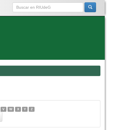
V
W
X
Y
Z