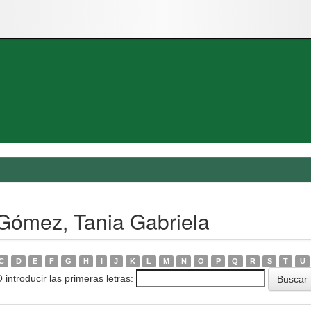
Gómez, Tania Gabriela
C
D
E
F
G
H
I
J
K
L
M
N
O
P
Q
R
S
T
U
 introducir las primeras letras: