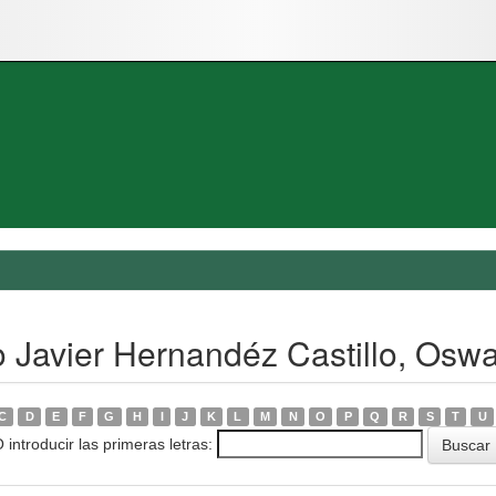
 Javier Hernandéz Castillo, Oswa
C
D
E
F
G
H
I
J
K
L
M
N
O
P
Q
R
S
T
U
 introducir las primeras letras: