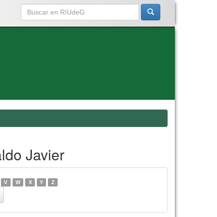
ldo Javier
V
W
X
Y
Z