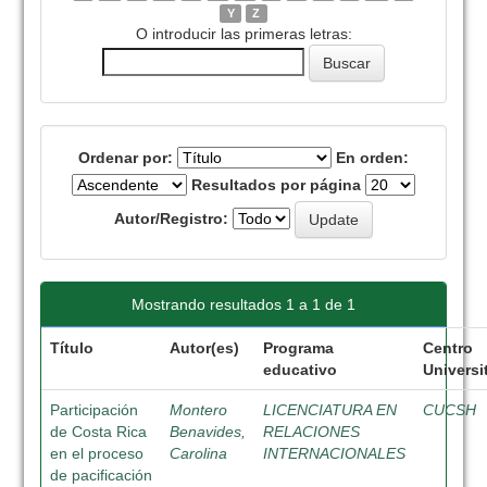
Y
Z
O introducir las primeras letras:
Ordenar por:
En orden:
Resultados por página
Autor/Registro:
Mostrando resultados 1 a 1 de 1
Título
Autor(es)
Programa
Centro
educativo
Universi
Participación
Montero
LICENCIATURA EN
CUCSH
de Costa Rica
Benavides,
RELACIONES
en el proceso
Carolina
INTERNACIONALES
de pacificación