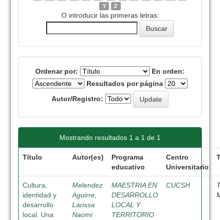
Y
Z
O introducir las primeras letras:
Ordenar por:
En orden:
Resultados por página
Autor/Registro:
Mostrando resultados 1 a 1 de 1
Título
Autor(es)
Programa
Centro
educativo
Universitario
Cultura,
Melendez
MAESTRIA EN
CUCSH
identidad y
Aguirre,
DESARROLLO
desarrollo
Larissa
LOCAL Y
local. Una
Naomi
TERRITORIO