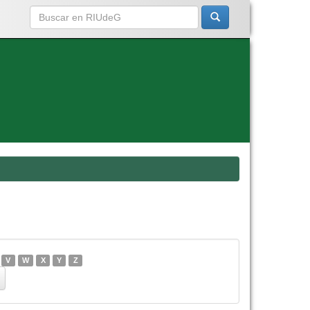
V
W
X
Y
Z