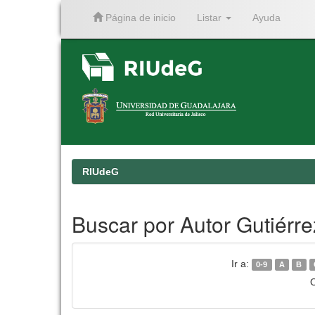
Página de inicio
Listar
Ayuda
Skip
navigation
RIUdeG
Buscar por Autor Gutiérr
Ir a:
0-9
A
B
O