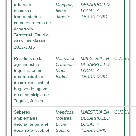
urbana en
Vazquez,
DESARROLLO
espacios
Iliana
LOCAL Y
fragmentados
Janette
TERRITORIO
como estrategia de
desarrollo
Territorial. Estudio
caso Las Mesas
2012-2015
Residuos de la
Villaseñor
MAESTRIA EN
CUCSH
agroindustria
Cardenas,
DESARROLLO
tequilera como
Maria
LOCAL Y
oportunidad de
Isabel
TERRITORIO
desarrollo local: el
bagazo de agave
en el municipio de
Tequila, Jalisco
Saberes
Mendoza
MAESTRIA EN
CUCSH
ambientales,
Morales,
DESARROLLO
detonante para el
Lucía
LOCAL Y
desarrollo local, el
Susana
TERRITORIO