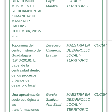
BIEN COMÚN.
Leydi
LOCAL Y
MOVIMIENTO
Maritza
TERRITORIO
SOCIOAMBIENTAL
KUMANDAY DE
MANIZALES
CALDAS-
COLOMBIA, 2012-
2023
Toponimia del
Zerecero
MAESTRIA EN
CUCSH
centro histórico de
Cisneros,
DESARROLLO
Guadalajara
Braulio
LOCAL Y
(1943-2018). El
TERRITORIO
papel de la
centralidad dentro
de los procesos
urbanos de
desarrollo local.
Una aproximación
García
MAESTRIA EN
CUCSH
socio ecológica a
Saldivar,
DESARROLLO
las
Ana Sinaí
LOCAL Y
transformaciones
TERRITORIO