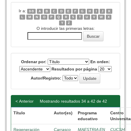
Ir a:
0-9
A
B
C
D
E
F
G
H
I
J
K
L
M
N
O
P
Q
R
S
T
U
V
W
X
Y
Z
O introducir las primeras letras:
Ordenar por:
En orden:
Resultados por página
Autor/Registro:
< Anterior
Mostrando resultados 34 a 42 de 42
Título
Autor(es)
Programa
Centro
educativo
Universita
Regeneración
Carrasco
MAESTRIA EN
CUCSH