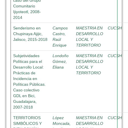
caso del Grupo
Comunitario
Ijiyoteotl, 2008-
2014
Senderismo en
Campos
MAESTRIA EN
CUCSH
Chupinaya Ajijic,
Castro,
DESARROLLO
Jalisco, 2015-2018
Raúl
LOCAL Y
Enrique
TERRITORIO
Subjetividades
Londoño
MAESTRIA EN
CUCSH
Políticas para el
Gómez,
DESARROLLO
Desarrollo Local:
Eliana
LOCAL Y
Prácticas de
TERRITORIO
Incidencia en
Políticas Públicas.
Caso colectivo
GDL en Bici,
Guadalajara,
2007-2018
TERRITORIOS
López
MAESTRIA EN
CUCSH
SIMBÓLICOS Y
Moncada,
DESARROLLO