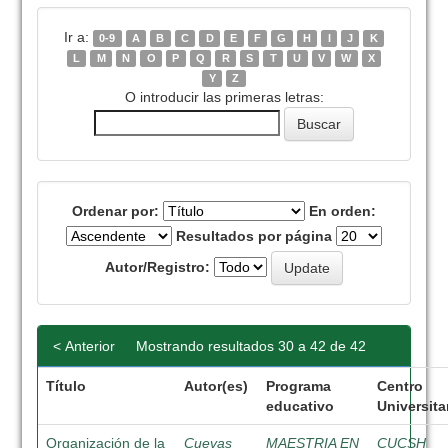
Ir a:
0-9
A
B
C
D
E
F
G
H
I
J
K
L
M
N
O
P
Q
R
S
T
U
V
W
X
Y
Z
O introducir las primeras letras:
Ordenar por:
En orden:
Resultados por página
Autor/Registro:
< Anterior
Mostrando resultados 30 a 42 de 42
Título
Autor(es)
Programa
Centro
educativo
Universita
Organización de la
Cuevas
MAESTRIA EN
CUCSH