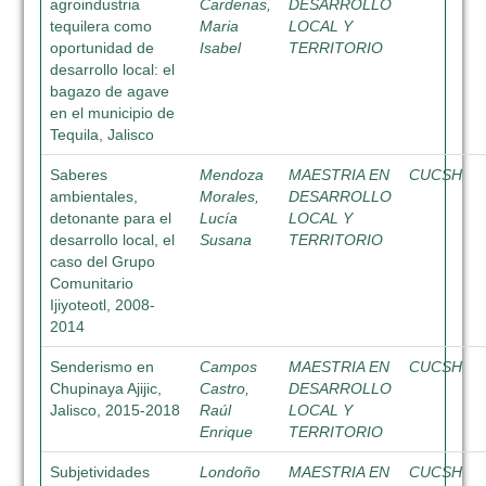
agroindustria
Cardenas,
DESARROLLO
tequilera como
Maria
LOCAL Y
oportunidad de
Isabel
TERRITORIO
desarrollo local: el
bagazo de agave
en el municipio de
Tequila, Jalisco
Saberes
Mendoza
MAESTRIA EN
CUCSH
ambientales,
Morales,
DESARROLLO
detonante para el
Lucía
LOCAL Y
desarrollo local, el
Susana
TERRITORIO
caso del Grupo
Comunitario
Ijiyoteotl, 2008-
2014
Senderismo en
Campos
MAESTRIA EN
CUCSH
Chupinaya Ajijic,
Castro,
DESARROLLO
Jalisco, 2015-2018
Raúl
LOCAL Y
Enrique
TERRITORIO
Subjetividades
Londoño
MAESTRIA EN
CUCSH