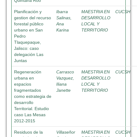
Quintana Roo
Planificación y
Ibarra
MAESTRIA EN
CUCSH
gestion del recurso
Salinas,
DESARROLLO
forestal público
Ana
LOCAL Y
urbano en San
Karina
TERRITORIO
Pedro
Tlaquepaque,
Jalisco: caso
delegación Las
Juntas
Regeneración
Carrasco
MAESTRIA EN
CUCSH
urbana en
Vazquez,
DESARROLLO
espacios
Iliana
LOCAL Y
fragmentados
Janette
TERRITORIO
como estrategia de
desarrollo
Territorial. Estudio
caso Las Mesas
2012-2015
Residuos de la
Villaseñor
MAESTRIA EN
CUCSH