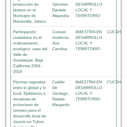
producción de
Sánchez,
DESARROLLO
lácteos en el
Daniela
LOCAL Y
Municipio de
Alejandra
TERRITORIO
Mazamitla, Jalisco
Participación
Cuevas
MAESTRIA EN
CUCSH
ciudadana en el
Gutiérrez,
DESARROLLO
ordenamiento
Ana
LOCAL Y
ecológico: caso del
Carolina
TERRITORIO
Valle de
Guadalupe, Baja
California 2004-
2018
Piscinas sagradas
Cuéllar
MAESTRIA EN
CUCSH
entre lo global y lo
De
DESARROLLO
local: Ejidatarios e
Santiago,
LOCAL Y
iniciativas de
Natalia
TERRITORIO
ecoturismo de
Margarita
cenotes para el
desarrollo local de
Jacinto en Tulúm,