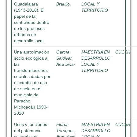
Guadalajara
Braulio
LOCAL Y
(1943-2018). El
TERRITORIO
papel de la
centralidad dentro
de los procesos
urbanos de
desarrollo local.
Una aproximación
García
MAESTRIA EN
CUCSH
socio ecológica a
Saldivar,
DESARROLLO
las
Ana Sinaí
LOCAL Y
transformaciones
TERRITORIO
sociales dadas por
el cambio de uso
de suelo en el
municipio de
Paracho,
Michoacán 1990-
2020
Usos y funciones
Flores
MAESTRIA EN
CUCSH
del patrimonio
Terriquez,
DESARROLLO
cultural y su
Francisco
LOCAL Y