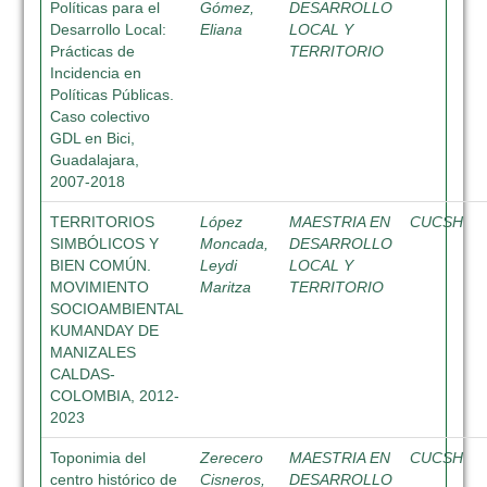
Políticas para el
Gómez,
DESARROLLO
Desarrollo Local:
Eliana
LOCAL Y
Prácticas de
TERRITORIO
Incidencia en
Políticas Públicas.
Caso colectivo
GDL en Bici,
Guadalajara,
2007-2018
TERRITORIOS
López
MAESTRIA EN
CUCSH
SIMBÓLICOS Y
Moncada,
DESARROLLO
BIEN COMÚN.
Leydi
LOCAL Y
MOVIMIENTO
Maritza
TERRITORIO
SOCIOAMBIENTAL
KUMANDAY DE
MANIZALES
CALDAS-
COLOMBIA, 2012-
2023
Toponimia del
Zerecero
MAESTRIA EN
CUCSH
centro histórico de
Cisneros,
DESARROLLO