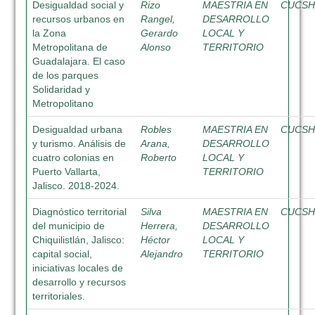
Desigualdad social y
Rizo
MAESTRIA EN
CUCS
recursos urbanos en
Rangel,
DESARROLLO
la Zona
Gerardo
LOCAL Y
Metropolitana de
Alonso
TERRITORIO
Guadalajara. El caso
de los parques
Solidaridad y
Metropolitano
Desigualdad urbana
Robles
MAESTRIA EN
CUCS
y turismo. Análisis de
Arana,
DESARROLLO
cuatro colonias en
Roberto
LOCAL Y
Puerto Vallarta,
TERRITORIO
Jalisco. 2018-2024.
Diagnóstico territorial
Silva
MAESTRIA EN
CUCS
del municipio de
Herrera,
DESARROLLO
Chiquilistlán, Jalisco:
Héctor
LOCAL Y
capital social,
Alejandro
TERRITORIO
iniciativas locales de
desarrollo y recursos
territoriales.