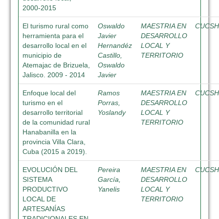
2000-2015
El turismo rural como
Oswaldo
MAESTRIA EN
CUCS
herramienta para el
Javier
DESARROLLO
desarrollo local en el
Hernandéz
LOCAL Y
municipio de
Castillo,
TERRITORIO
Atemajac de Brizuela,
Oswaldo
Jalisco. 2009 - 2014
Javier
Enfoque local del
Ramos
MAESTRIA EN
CUCS
turismo en el
Porras,
DESARROLLO
desarrollo territorial
Yoslandy
LOCAL Y
de la comunidad rural
TERRITORIO
Hanabanilla en la
provincia Villa Clara,
Cuba (2015 a 2019).
EVOLUCIÓN DEL
Pereira
MAESTRIA EN
CUCS
SISTEMA
García,
DESARROLLO
PRODUCTIVO
Yanelis
LOCAL Y
LOCAL DE
TERRITORIO
ARTESANÍAS
TRADICIONALES EN