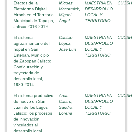
Efectos de la
Iñiguez
MAESTRIA EN
CUCS
Plataforma Digital
Mccormick,
DESARROLLO
Airbnb en el Territorio
Miguel
LOCAL Y
Municipal de Tapalpa,
Ángel
TERRITORIO
Jalisco 2016-2019
El sistema
Castillo
MAESTRIA EN
CUCS
agroalimentario del
López,
DESARROLLO
nopal en San
José Luis
LOCAL Y
Esteban, Municipio
TERRITORIO
de Zapopan Jalisco:
Configuración y
trayectoria de
desarrollo local,
1980-2014
El sistema productivo
Arias
MAESTRIA EN
CUCS
de huevo en San
Castro,
DESARROLLO
Juan de los Lagos
Sandra
LOCAL Y
Jalisco: los procesos
Lorena
TERRITORIO
de innovación
vinculados al
desarrollo local,