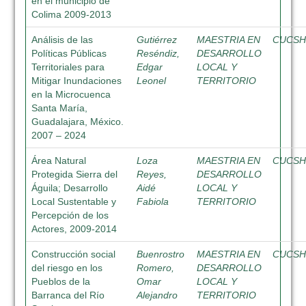
en el municipio de
Colima 2009-2013
Análisis de las
Gutiérrez
MAESTRIA EN
CUCS
Políticas Públicas
Reséndiz,
DESARROLLO
Territoriales para
Edgar
LOCAL Y
Mitigar Inundaciones
Leonel
TERRITORIO
en la Microcuenca
Santa María,
Guadalajara, México.
2007 – 2024
Área Natural
Loza
MAESTRIA EN
CUCS
Protegida Sierra del
Reyes,
DESARROLLO
Águila; Desarrollo
Aidé
LOCAL Y
Local Sustentable y
Fabiola
TERRITORIO
Percepción de los
Actores, 2009-2014
Construcción social
Buenrostro
MAESTRIA EN
CUCS
del riesgo en los
Romero,
DESARROLLO
Pueblos de la
Omar
LOCAL Y
Barranca del Río
Alejandro
TERRITORIO