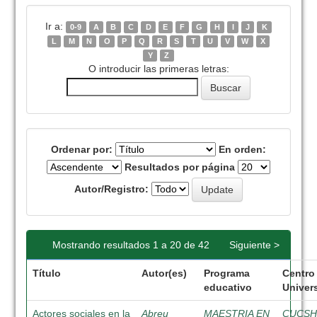
Ir a:
0-9
A
B
C
D
E
F
G
H
I
J
K
L
M
N
O
P
Q
R
S
T
U
V
W
X
Y
Z
O introducir las primeras letras:
Ordenar por:
En orden:
Resultados por página
Autor/Registro:
Mostrando resultados 1 a 20 de 42
Siguiente >
Título
Autor(es)
Programa
Centro
educativo
Univers
Actores sociales en la
Abreu
MAESTRIA EN
CUCS