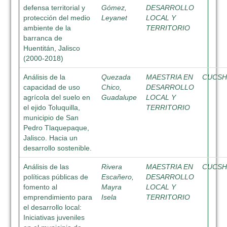
defensa territorial y
Gómez,
DESARROLLO
protección del medio
Leyanet
LOCAL Y
ambiente de la
TERRITORIO
barranca de
Huentitán, Jalisco
(2000-2018)
Análisis de la
Quezada
MAESTRIA EN
CUCS
capacidad de uso
Chico,
DESARROLLO
agrícola del suelo en
Guadalupe
LOCAL Y
el ejido Toluquilla,
TERRITORIO
municipio de San
Pedro Tlaquepaque,
Jalisco. Hacia un
desarrollo sostenible.
Análisis de las
Rivera
MAESTRIA EN
CUCS
políticas públicas de
Escañero,
DESARROLLO
fomento al
Mayra
LOCAL Y
emprendimiento para
Isela
TERRITORIO
el desarrollo local:
Iniciativas juveniles