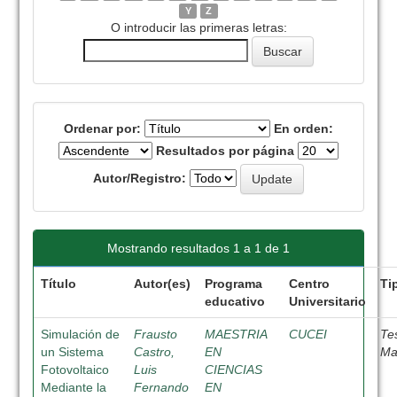
Y
Z
O introducir las primeras letras:
Ordenar por:
En orden:
Resultados por página
Autor/Registro:
Mostrando resultados 1 a 1 de 1
Título
Autor(es)
Programa
Centro
Ti
educativo
Universitario
Simulación de
Frausto
MAESTRIA
CUCEI
Te
un Sistema
Castro,
EN
Ma
Fotovoltaico
Luis
CIENCIAS
Mediante la
Fernando
EN