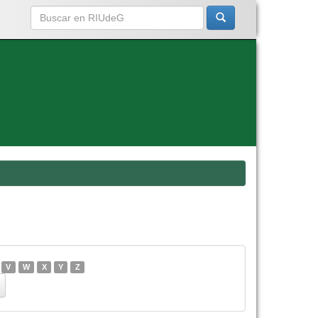
V
W
X
Y
Z