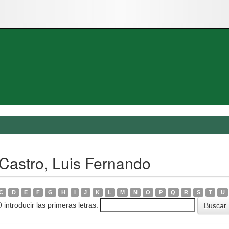
 Castro, Luis Fernando
C
D
E
F
G
H
I
J
K
L
M
N
O
P
Q
R
S
T
U
 introducir las primeras letras: