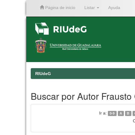
Página de inicio
Listar
Ayuda
Skip
navigation
RIUdeG
Buscar por Autor Frausto
Ir a:
0-9
A
B
O