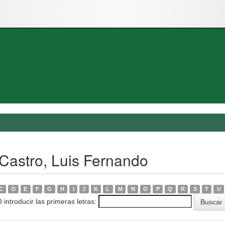
 Castro, Luis Fernando
C
D
E
F
G
H
I
J
K
L
M
N
O
P
Q
R
S
T
U
 introducir las primeras letras: