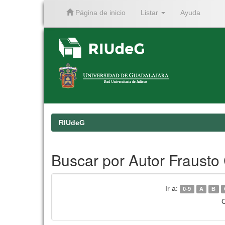
Página de inicio
Listar
Ayuda
Skip
navigation
RIUdeG
Buscar por Autor Frausto
Ir a:
0-9
A
B
O