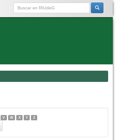
V
W
X
Y
Z