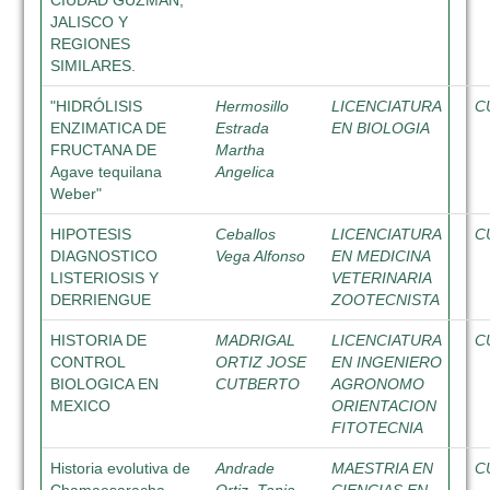
CIUDAD GUZMAN,
JALISCO Y
REGIONES
SIMILARES.
"HIDRÓLISIS
Hermosillo
LICENCIATURA
C
ENZIMATICA DE
Estrada
EN BIOLOGIA
FRUCTANA DE
Martha
Agave tequilana
Angelica
Weber"
HIPOTESIS
Ceballos
LICENCIATURA
C
DIAGNOSTICO
Vega Alfonso
EN MEDICINA
LISTERIOSIS Y
VETERINARIA
DERRIENGUE
ZOOTECNISTA
HISTORIA DE
MADRIGAL
LICENCIATURA
C
CONTROL
ORTIZ JOSE
EN INGENIERO
BIOLOGICA EN
CUTBERTO
AGRONOMO
MEXICO
ORIENTACION
FITOTECNIA
Historia evolutiva de
Andrade
MAESTRIA EN
C