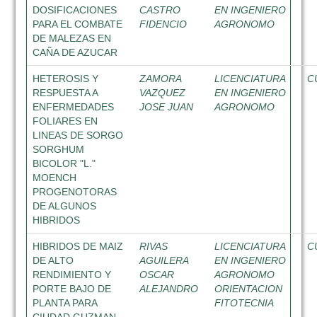
DOSIFICACIONES
CASTRO
EN INGENIERO
PARA EL COMBATE
FIDENCIO
AGRONOMO
DE MALEZAS EN
CAÑA DE AZUCAR
HETEROSIS Y
ZAMORA
LICENCIATURA
C
RESPUESTA A
VAZQUEZ
EN INGENIERO
ENFERMEDADES
JOSE JUAN
AGRONOMO
FOLIARES EN
LINEAS DE SORGO
SORGHUM
BICOLOR "L."
MOENCH
PROGENOTORAS
DE ALGUNOS
HIBRIDOS
HIBRIDOS DE MAIZ
RIVAS
LICENCIATURA
C
DE ALTO
AGUILERA
EN INGENIERO
RENDIMIENTO Y
OSCAR
AGRONOMO
PORTE BAJO DE
ALEJANDRO
ORIENTACION
PLANTA PARA
FITOTECNIA