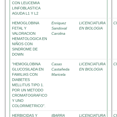
CON LEUCEMIA
LINFOBLASTICA
AGUDA L1 Y L2
HEMOGLOBINA
Enriquez
LICENCIATURA
C
FETAL Y
Sandoval
EN BIOLOGIA
VALORACION
Carolina
HEMATOLOGICA EN
NIÑOS CON
SINDROME DE
DOWN
"HEMOGLOBINA
Casas
LICENCIATURA
C
GLUCOSILADA EN
Castañeda
EN BIOLOGIA
FAMILIAS CON
Maricela
DIABETES
MELLITUS TIPO 1.
POR UN METODO
CROMATOGRAFICO
Y UNO
COLORIMETRICO".
HERBICIDAS Y
IBARRA
LICENCIATURA
C