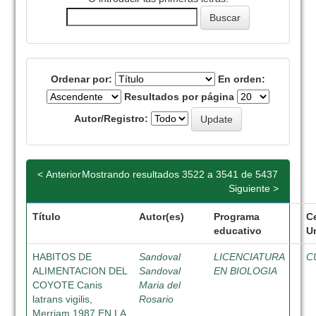
Ordenar por:
En orden:
Resultados por página
Autor/Registro:
< Anterior
Mostrando resultados 3522 a 3541 de 5437
Siguiente >
Título
Autor(es)
Programa
C
educativo
Un
HABITOS DE
Sandoval
LICENCIATURA
C
ALIMENTACION DEL
Sandoval
EN BIOLOGIA
COYOTE Canis
Maria del
latrans vigilis,
Rosario
Merriam 1987 EN LA