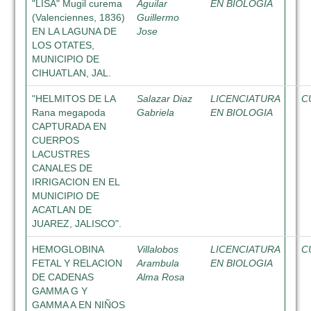
"LISA" Mugil curema
Aguilar
EN BIOLOGIA
(Valenciennes, 1836)
Guillermo
EN LA LAGUNA DE
Jose
LOS OTATES,
MUNICIPIO DE
CIHUATLAN, JAL.
"HELMITOS DE LA
Salazar Diaz
LICENCIATURA
C
Rana megapoda
Gabriela
EN BIOLOGIA
CAPTURADA EN
CUERPOS
LACUSTRES
CANALES DE
IRRIGACION EN EL
MUNICIPIO DE
ACATLAN DE
JUAREZ, JALISCO".
HEMOGLOBINA
Villalobos
LICENCIATURA
C
FETAL Y RELACION
Arambula
EN BIOLOGIA
DE CADENAS
Alma Rosa
GAMMA G Y
GAMMA A EN NIÑOS