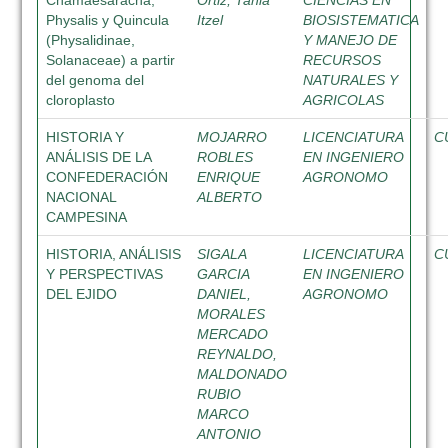
Chamaesaracha,
Ortiz, Tania
CIENCIAS EN
Physalis y Quincula
Itzel
BIOSISTEMATICA
(Physalidinae,
Y MANEJO DE
Solanaceae) a partir
RECURSOS
del genoma del
NATURALES Y
cloroplasto
AGRICOLAS
HISTORIA Y
MOJARRO
LICENCIATURA
C
ANÁLISIS DE LA
ROBLES
EN INGENIERO
CONFEDERACIÓN
ENRIQUE
AGRONOMO
NACIONAL
ALBERTO
CAMPESINA
HISTORIA, ANÁLISIS
SIGALA
LICENCIATURA
C
Y PERSPECTIVAS
GARCIA
EN INGENIERO
DEL EJIDO
DANIEL,
AGRONOMO
MORALES
MERCADO
REYNALDO,
MALDONADO
RUBIO
MARCO
ANTONIO