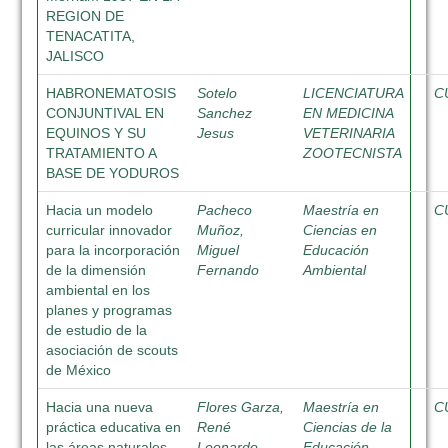
REGION DE
TENACATITA,
JALISCO
HABRONEMATOSIS
Sotelo
LICENCIATURA
C
CONJUNTIVAL EN
Sanchez
EN MEDICINA
EQUINOS Y SU
Jesus
VETERINARIA
TRATAMIENTO A
ZOOTECNISTA
BASE DE YODUROS
Hacia un modelo
Pacheco
Maestría en
C
curricular innovador
Muñoz,
Ciencias en
para la incorporación
Miguel
Educación
de la dimensión
Fernando
Ambiental
ambiental en los
planes y programas
de estudio de la
asociación de scouts
de México
Hacia una nueva
Flores Garza,
Maestría en
C
práctica educativa en
René
Ciencias de la
las áreas naturales
Leonardo
Educación