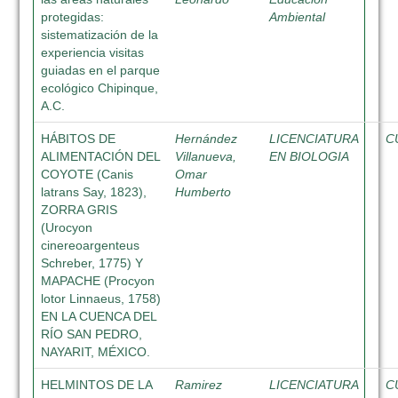
protegidas:
Ambiental
sistematización de la
experiencia visitas
guiadas en el parque
ecológico Chipinque,
A.C.
HÁBITOS DE
Hernández
LICENCIATURA
C
ALIMENTACIÓN DEL
Villanueva,
EN BIOLOGIA
COYOTE (Canis
Omar
latrans Say, 1823),
Humberto
ZORRA GRIS
(Urocyon
cinereoargenteus
Schreber, 1775) Y
MAPACHE (Procyon
lotor Linnaeus, 1758)
EN LA CUENCA DEL
RÍO SAN PEDRO,
NAYARIT, MÉXICO.
HELMINTOS DE LA
Ramirez
LICENCIATURA
C