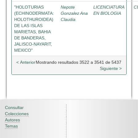
"HOLOTURIAS
Nepote
LICENCIATURA
C
(ECHINODERMATA:
Gonzalez Ana
EN BIOLOGIA
HOLOTHUROIDEA)
Claudia
DE LAS ISLAS
MARIETAS, BAHIA
DE BANDERAS,
JALISCO-NAYARIT,
MEXICO"
< Anterior
Mostrando resultados 3522 a 3541 de 5437
Siguiente >
Consultar
Colecciones
Autores
Temas