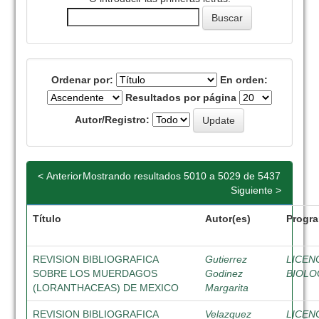
Ordenar por:
En orden:
Resultados por página
Autor/Registro:
< Anterior
Mostrando resultados 5010 a 5029 de 5437
Siguiente >
Título
Autor(es)
Progr
REVISION BIBLIOGRAFICA
Gutierrez
LICEN
SOBRE LOS MUERDAGOS
Godinez
BIOLO
(LORANTHACEAS) DE MEXICO
Margarita
REVISION BIBLIOGRAFICA
Velazquez
LICEN