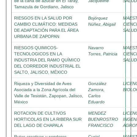
de la caña de azúcar en El Taray,
Jacqueline
SALUD
Tamazula de Gordiano, Jalisco
RIESGOS EN LA SALUD POR
Bojórquez
MAEST
CAMBIO CLIMÁTICO: MEDIDAS
Núñez, Abigail
CIENC
DE ADAPTACIÓN PARA EL ÁREA
SALUD
URBANA DE ZAPOPAN
RIESGOS QUIMICOS-
Navarro
MAEST
TECNOLOGICOS EN LA
Torres, Patricia
CIENC
INDUSTRIA DEL RAMO QUÍMICO
SALUD
DEL CORREDOR INDUSTRIAL EL
SALTO, JALISCO, MÉXICO
Riqueza y Diversidad de Aves
González
LICEN
Asociada a la Zona Agrícola del
Zamora,
BIOLO
Valle de Tesistán, Zapopan, Jalisco,
Carlos
México
Eduardo
ROTACION DE CULTIVOS
MENDEZ
LICEN
HORTICOLAS EN LA RIBERA SUR
BUENROSTRO
INGEN
DEL LAGO DE CHAPALA
FRANCISCO
AGRO
Rutas creativas y senderos
Curiel
MAEST