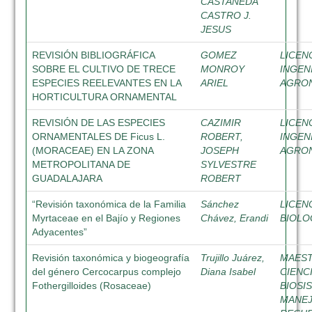
CASTAÑEDA
CASTRO J.
JESUS
REVISIÓN BIBLIOGRÁFICA
GOMEZ
LICEN
SOBRE EL CULTIVO DE TRECE
MONROY
INGEN
ESPECIES REELEVANTES EN LA
ARIEL
AGRO
HORTICULTURA ORNAMENTAL
REVISIÓN DE LAS ESPECIES
CAZIMIR
LICEN
ORNAMENTALES DE Ficus L.
ROBERT,
INGEN
(MORACEAE) EN LA ZONA
JOSEPH
AGRO
METROPOLITANA DE
SYLVESTRE
GUADALAJARA
ROBERT
“Revisión taxonómica de la Familia
Sánchez
LICEN
Myrtaceae en el Bajío y Regiones
Chávez, Erandi
BIOLO
Adyacentes”
Revisión taxonómica y biogeografía
Trujillo Juárez,
MAEST
del género Cercocarpus complejo
Diana Isabel
CIENC
Fothergilloides (Rosaceae)
BIOSI
MANEJ