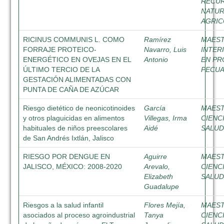
RECU
NATUR
AGRIC
RICINUS COMMUNIS L. COMO
Ramírez
MAEST
FORRAJE PROTEICO-
Navarro, Luis
INTER
ENERGÉTICO EN OVEJAS EN EL
Antonio
EN PR
ÚLTIMO TERCIO DE LA
PECUA
GESTACIÓN ALIMENTADAS CON
PUNTA DE CAÑA DE AZÚCAR
Riesgo dietético de neonicotinoides
García
MAEST
y otros plaguicidas en alimentos
Villegas, Irma
CIENC
habituales de niños preescolares
Aidé
SALUD
de San Andrés Ixtlán, Jalisco
RIESGO POR DENGUE EN
Aguirre
MAEST
JALISCO, MÉXICO: 2008-2020
Arevalo,
CIENC
Elizabeth
SALUD
Guadalupe
Riesgos a la salud infantil
Flores Mejía,
MAEST
asociados al proceso agroindustrial
Tanya
CIENC