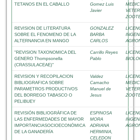
TETANOS EN EL CABALLO
Gomez Luis
MEDIC
Javier
VETER
ZOOTE
REVISION DE LITERATURA
GONZALEZ
LICEN
SOBRE EL FENOMENO DE LA
BARBA
INGEN
ALTERNANCIA EN MANGO
CARLOS
AGRO
"REVISION TAXONOMICA DEL
Carrillo Reyes
LICEN
GENERO Thompsonella
Pablo
BIOLO
(CRASSULACEAE)"
REVISION Y RECOPILACION
Valdez
LICEN
BIBLIOGRAFICA SOBRE
Camacho
MEDIC
PARAMETROS PRODUCTIVOS
Manuel de
VETER
DEL BORREGO TABASCO O
Jesus
ZOOTE
PELIBUEY
REVISIÓN BIBLIOGRÁFICA DE
ESPINOSA
LICEN
LAS ENFERMEDADES DE MAYOR
MORA
INGEN
IMPORTANCIASOCIOECONÓMICA
ADRIANA
AGRO
DE LA GANADERÍA
HERMINIA,
CELEDON