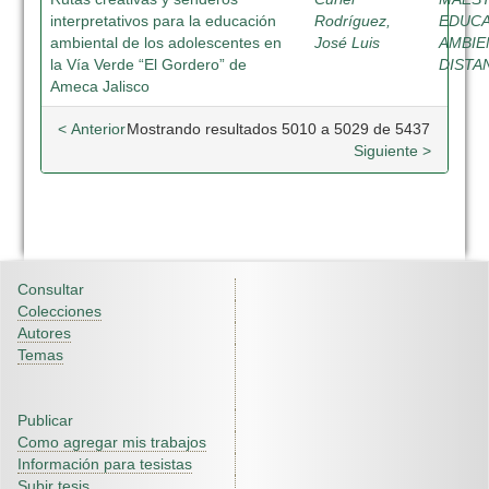
interpretativos para la educación
Rodríguez,
EDUC
ambiental de los adolescentes en
José Luis
AMBIE
la Vía Verde “El Gordero” de
DISTA
Ameca Jalisco
< Anterior
Mostrando resultados 5010 a 5029 de 5437
Siguiente >
Consultar
Colecciones
Autores
Temas
Publicar
Como agregar mis trabajos
Información para tesistas
Subir tesis