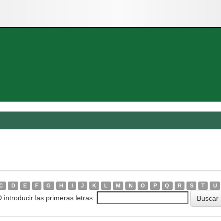
C
D
E
F
G
H
I
J
K
L
M
N
O
P
Q
R
S
T
U
 introducir las primeras letras: