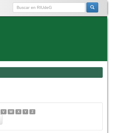
V
W
X
Y
Z